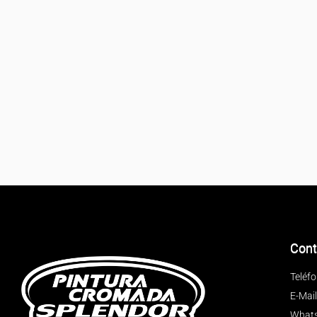
Cont
Teléf
E-Mai
Whats