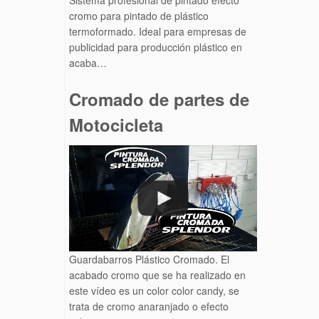
Sistema profesional de pintado efecto
cromo para pintado de plástico
termoformado. Ideal para empresas de
publicidad para producción plástico en
acaba…
Cromado de partes de
Motocicleta
Guardabarros Plástico Cromado. El
acabado cromo que se ha realizado en
este vídeo es un color color candy, se
trata de cromo anaranjado o efecto