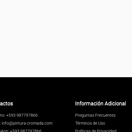
actos
Información Adicional
ono: +593 987797866
Preguntas Frecuentes
l: info@pintura-cromada.com
Términos de Uso
App: +593 987797866
Políticas de Privacidad