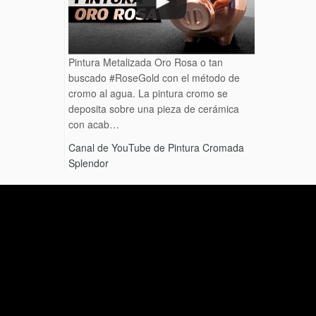
Pintura Metalizada Oro Rosa o tan
buscado #RoseGold con el método de
cromo al agua. La pintura cromo se
deposita sobre una pieza de cerámica
con acab…
Canal de YouTube de Pintura Cromada
Splendor